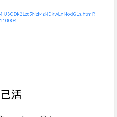
U0MjU3ODk2Lzc5NzMzNDkwLnNodG1s.html?
1110004