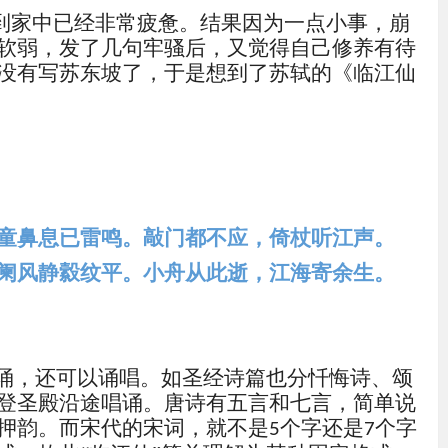
到家中已经非常疲惫。结果因为一点小事，
崩
软弱，发了几句牢骚后，又觉得自己修养有待
没有写苏东坡了，于是想到了苏轼的《
临江仙
童鼻息已雷鸣。敲门都不应，倚杖听江声。
阑风静縠纹平。小舟从此逝，江海寄余生。
朗诵，还可以诵唱。如圣经诗篇也分忏悔诗、颂
登圣殿沿途唱诵。唐诗有五言和七言，简单说
押韵。而宋代的宋词，就不是
个字还是
个字
5
7