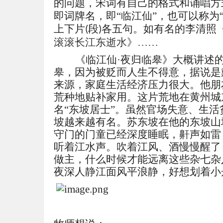
的问题，宋词有自己的格式和诵唱方
即词牌名，即
“
临江仙
”，也可以称为
上下片
段
各五句。如有名的李清照
(
)
滚滚长江东逝水》
……
《
临江仙
·夜归临皋
》大概讲述
皋
，因为被贬而人生不得意，据说是
来源，家庭生活经济压力很大。他朋
荒种地贴补家用。这片荒地在黄州城
名
“东坡居士”。虽然官场失意、生
坡越来越有名。苏东坡在他的东坡山
守门的门童已经深度睡眠，鼾声如雷
听着江水声。吹着江风、酒慢慢醒了
做主，什么时候才能远离这些杂七杂
夜深人静江面风平浪静，好想划着小