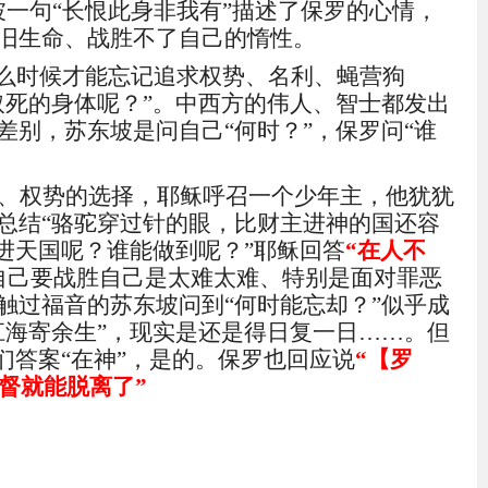
坡一句
“
长恨此身非我有
”描述了保罗的心情，
旧生命、战胜不了自己的惰性。
什么时候才能忘记追求权势、名利、蝇营狗
取死的身体呢？
”。中西方的伟人、智士都发出
差别，苏东坡是问自己“何时？”，保罗问“谁
、权势的选择，耶稣呼召一个少年主，他犹犹
总结
“骆驼穿过针的眼，比财主进神的国还容
进天国呢？谁能做到呢？”耶稣回答
“在人不
自己要战胜自己是太难太难、特别是面对罪恶
触过福音的苏东坡问到
“何时能忘却？”似乎成
江海寄余生
”，现实是还是得日复一日……。但
们答案“在神”，是的。保罗也回应说
“【罗
督就能脱离了”