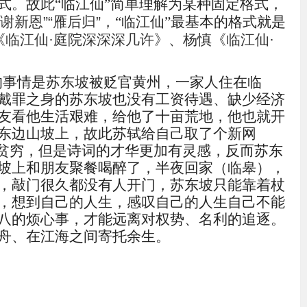
式。故此
“
临江仙
”
简单理解为某种固定格式，
“谢新恩”“雁后归”
，
“
临江仙
”
最基本的格式就是
《临江仙
·庭院深深深几许》
、
杨慎《临江仙
·
的事情是苏东坡被贬官黄州，一家人住在
临
戴罪之身的苏东坡也没有工资待遇、缺少经济
友看他生活艰难，给他了十亩荒地，他也就
开
东边山坡上，故此苏轼给自己取了个新网
活贫穷，但是诗词的才华更加有灵感，反而苏东
坡上和朋友聚餐喝醉了，半夜回家（
临皋
），
，敲门很久都没有人开门，苏东坡只能靠着杖
，想到自己的人生，感叹自己的人生自己不能
八的烦心事，才能远离对权势、名利的追逐。
舟、在江海之间寄托余生。