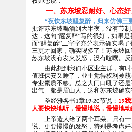
牧师想说：
一、
苏东坡忍耐好、心态好
“
夜饮东坡醒复醉，归来仿佛三
批评苏东坡喝酒到大半夜，没有节制
达，这句
“醒复醉”写的很好，如果是
而“醒复醉”三字字充分表示确实喝
三更才回家，确实喝多了！苏东坡回
苏东坡没有发火发怒，没有喧嚷。反
由此想到我们小区业主群，有时
值班保安又睡了，业主觉得权利被藐
专业素质不够。总之大门口吼了还是
出气。都是眉山人，这和苏东坡确实
圣经雅各书
章
节说：
我
1
19-20
19
人要快快地听，慢慢地说，慢慢地动
上帝造人给了两
个耳朵、只有一
说、更要慢慢的发怒，特别是
考虑好