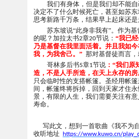
我们有身体，但是我们却不能自
决定不了什么时候死亡，甚至如苏东
思考新路千万条，结果早上起床还是
苏东坡说
“此身非我有”。作为
的呢？加拉太书
章
节说：
“我已
2
20
乃是基督在我里面活着。并且我如今
我，为我舍己。”
那对基督徒而言，
哥林多后书
章
节说
：
“
我们原
5
1
造，不是人手所造，在天上永存的房
只会临时性的支搭帐篷。圣经用帐篷
间，帐篷终将拆掉，回到天家才住永
景，
有限的人生，我们需要关注有意
寿命。
写此文，想到一首歌曲《我不为
收听地址
https://www.kuwo.cn/play_