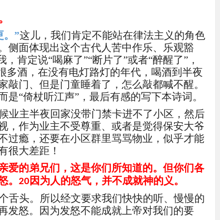
。
更。
”
这儿，我们肯定不能站在律法主义的角色
。侧面体现出这个古代人苦中作乐、乐观豁
我，肯定说“喝麻了”“断片了”或者“醉醒了”，
了很多酒，在没有电灯路灯的年代，喝酒到半夜
家敲门、但是门童睡着了，怎么敲都喊不醒。
而是“
倚杖听江声
”，最后有感的写下本诗词。
候业主半夜回家没带门禁卡进不了小区，然后
视，作为业主不受尊重、或者是觉得保安大爷
不过瘾，还要在小区群里骂骂物业，似乎才能
有很大差距！
亲爱的弟兄们，这是你们所知道的。但你们各
怒。
因为人的怒气，并不成就神的义。
20
个舌头。所以经文要求我们快快的听、慢慢的
再发怒。因为发怒不能成就上帝对我们的要