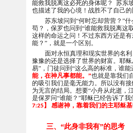
能救我脱离这必死的身体呢？
苏东
也描述了我的心境！战胜不了自己的
苏东坡问到
“
何时忘却营营
？
”
苟？，保罗也问到“
谁能救我脱离这
这样的命运之问！不过东西方还是有
能？”，就是一个区别。
面对永恒真理和现实世界的名利
豫豫的还是选择了世界的财富。耶稣
易”，门徒问到“这么高的标准，谁能
能，在神凡事都能。”
也就是靠我们
的吸引我们是毫无能力。所以没有接
为无言的结局。想要“
小舟从此逝，
是保罗问“谁能？”耶稣已经告诉了我
】 感谢神，靠着我们的主耶稣基
7:25
三、
“此身非我有”的思考