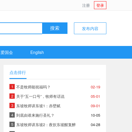
注册
登录
发布内容
搜索
区爱国会
English
点击排行
1
不是牧师能祝福吗？
02-19
2
关于“五一口号”，牧师有话说
05-01
3
东坡牧师讲东坡1：赤壁赋
09-01
4
到底由谁来施行圣礼？
10-05
5
东坡牧师讲东坡2：夜饮东坡醒复醉
04-28