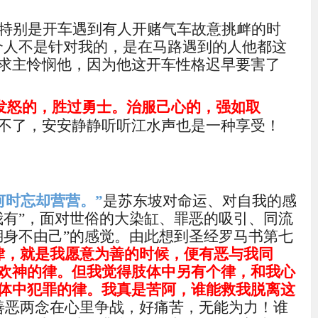
特别是开车遇到有人开赌气车故意挑衅的时
个人不是针对我的，是在马路遇到的人他都这
求主怜悯他，因为他这开车性格迟早要害了
发怒的，胜过勇士。治服己心的，强如取
不了，安安静静听听江水声也是一种享受！
何时忘却营营。
”
是苏东坡对命运、对自我的感
我有”，面对世俗的大染缸、罪恶的吸引、同流
湖身不由己”的感觉。由此想到圣经罗马书第七
律，就是我愿意为善的时候，便有恶与我同
欢神的律。但我觉得肢体中另有个律，和我心
体中犯罪的律。我真是苦阿，谁能救我脱离这
善恶两念在心里争战，好痛苦，无能为力！谁