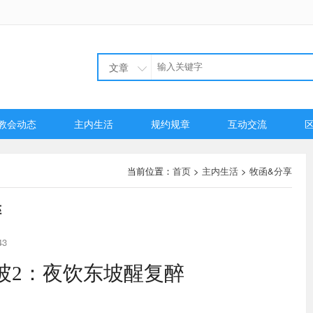
文章
教会动态
主内生活
规约规章
互动交流
当前位置：
首页
>
主内生活
>
牧函&分享
醉
43
坡
2
：夜饮东坡醒复醉