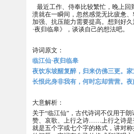
最近工作、侍奉比较繁忙，晚上回
溃就在一瞬间，忽然感觉无比疲惫、
加强、抗压能力需要提高。想到好久
·夜归临皋
》，谈谈自己的想法吧。
诗词原文：
临江仙
·夜归临皋
夜饮东坡醒复醉，归来仿佛三更。家
长恨此身非我有，何时忘却营营。夜
大意解析：
关于
“
临江仙
”，古代诗词不仅用于
赞、哀歌、上行之诗……上行之诗是
就是五个字或七个字的格式，讲对称