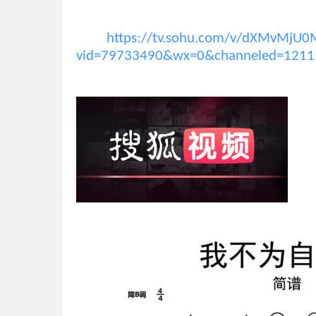
https://tv.sohu.com/v/dXMvMj
vid=79733490&wx=0&channeled=121