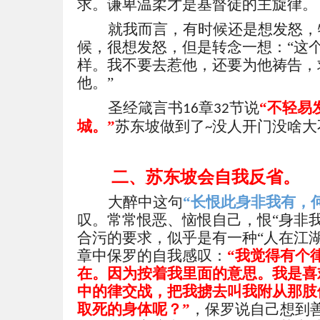
求。谦卑温柔才是基督徒的主旋律。
就我而言，有时候还是想发怒，
候，很想发怒，但是转念一想：
“这
样。我不要去惹他，还要为他祷告，
他。”
圣经箴言书
章
节说
“不轻易
16
32
城。”
苏东坡做到了
没人开门没啥大
~
二、
苏东坡会自我反省。
大醉中这句
“
长恨此身非我有，
叹。常常恨恶、恼恨自己，恨
“身非
合污的要求，似乎是有一种“人在江
章中保罗的自我感叹：
“我觉得有个
在。因为按着我里面的意思。我是喜
中的律交战，把我掳去叫我附从那肢
取死的身体呢？”
，保罗说自己想到